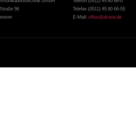
mmunikationstechnik GmbH
Telefon (0511) 45 80 66-0
Straße 96
Telefax (0511) 45 80 66-55
nnover
E-Mail:
office@alcera.de